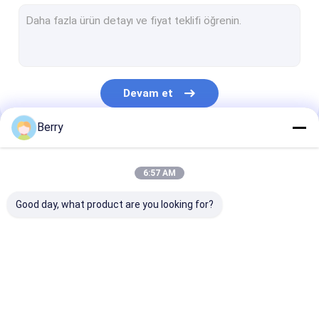
Fransız tarzı pervaneler
tente silindiri tüpü
Dış Patio Şemsiye
Devam et
Güneşlikli Yelken
Berry
Pergola Çatısı Kitleri
Kategorilerimiz
Tam kasetli tente
6:57 AM
Rulo Körlükleri
Good day, what product are you looking for?
Çekilebilir Çatlak
Su geçirmez geri
Çekici Pencere
Donanımı
çekilebilir pervane