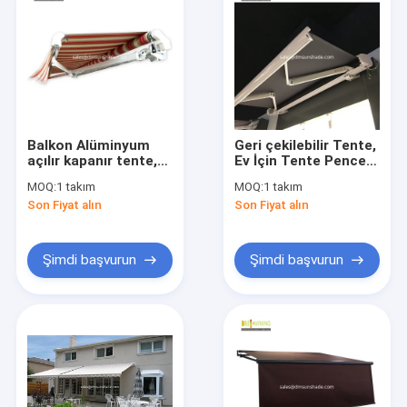
Balkon Alüminyum
Geri çekilebilir Tente,
açılır kapanır tente,
Ev İçin Tente Pencere
yağmur şennelli,
Donanımı, Tam kutu
MOQ:
1 takım
MOQ:
1 takım
alüminyum açılır
Tente
Son Fiyat alın
Son Fiyat alın
kapanır tente
Şimdi başvurun
Şimdi başvurun
Ev
Ürün
Bizim Hakkımızda