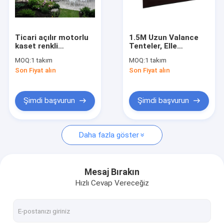
Fabrika turu
Kalite Kontrolü
Ticari açılır motorlu
1.5M Uzun Valance
kaset renkli
Tenteler, Elle
Bizimle İletişim
pervaneler
çalıştırılan elektrikli
MOQ:
1 takım
MOQ:
1 takım
teleskopik tente
Son Fiyat alın
Son Fiyat alın
Haberler
Bir İndirim İste
Şimdi başvurun
Şimdi başvurun
Daha fazla göster
Çekilebilir Çatlak Donanımı
Su geçirmez geri çekilebilir pervane
Mesaj Bırakın
Hızlı Cevap Vereceğiz
Çekici Pencere Çatısı
Çekilebilir Çatı Çatısı