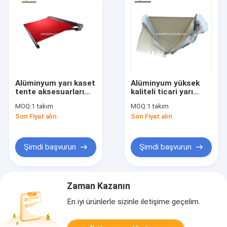
Alüminyum yarı kaset
Alüminyum yüksek
tente aksesuarları
kaliteli ticari yarı
fabrikası, Çin ağır
kaset tente
MOQ:
1 takım
MOQ:
1 takım
geri çekilebilir tente
Son Fiyat alın
Son Fiyat alın
bileşenleri
Şimdi başvurun
Şimdi başvurun
Zaman Kazanın
En iyi ürünlerle sizinle iletişime geçelim.