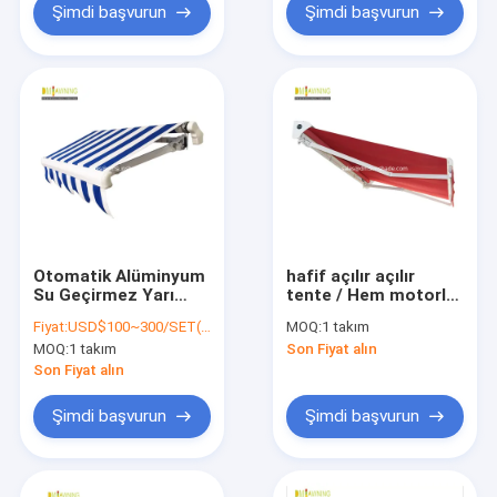
Şimdi başvurun
Şimdi başvurun
Otomatik Alüminyum
hafif açılır açılır
Su Geçirmez Yarı
tente / Hem motorlu
Kaset Balkon Geri
hem de manuel
Fiyat:
USD$100~300/SET(BASED ON SIZES)
MOQ:
1 takım
Çekilebilir Açık Tente
kumandalı tente
MOQ:
1 takım
Son Fiyat alın
Son Fiyat alın
Şimdi başvurun
Şimdi başvurun