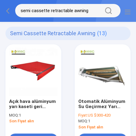
Semi Cassette Retractable Awning
(13)
Açık hava alüminyum
Otomatik Alüminyum
yarı kaseti geri
Su Geçirmez Yarı
çekilebilir perdeler
Kaset Balkon Geri
MOQ:
1
Fiyat:
US $300-420
6x3m
Çekilebilir Açık Tente
Son Fiyat alın
MOQ:
1
Son Fiyat alın