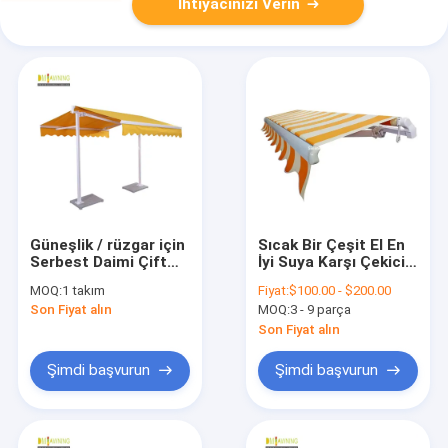
İhtiyacınızı Verin
Güneşlik / rüzgar için
Sıcak Bir Çeşit El En
Serbest Daimi Çift
İyi Suya Karşı Çekici
Taraflı Balkon Geri
Perdeler Toptan
MOQ:
1 takım
Fiyat:
$100.00 - $200.00
Çekilebilir Tente
Son Fiyat alın
MOQ:
3 - 9 parça
Son Fiyat alın
Şimdi başvurun
Şimdi başvurun