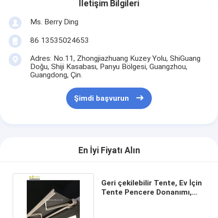
İletişim Bilgileri
Ms. Berry Ding
86 13535024653
Adres: No.11, Zhongjiazhuang Kuzey Yolu, ShiGuang
Doğu, Shiji Kasabası, Panyu Bölgesi, Guangzhou,
Guangdong, Çin.
Şimdi başvurun
En İyi Fiyatı Alın
Geri çekilebilir Tente, Ev İçin
Tente Pencere Donanımı,
Tam kutu Tente