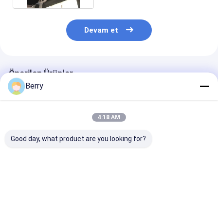
Devam et
Önerilen Ürünler
Berry
4:18 AM
Good day, what product are you looking for?
Özelleştirilmiş Dış
Dışarıda Motorlu
Elektrik Pergol
Mekan Güneşlik
Çatı Fener / Güneş
Çatı Alüminyu
Alüminyum Tente
Salonu Çatı Çekici
Elektrik PVC S
Yarım Kasetli Tente
Çatlaklar
geçirmez Bahç
Geri Çekilebilir Kol
Konservatuar Çatlak
Çadırı
En iyi fiyat
En iyi fiyat
En iyi fiy
Tente