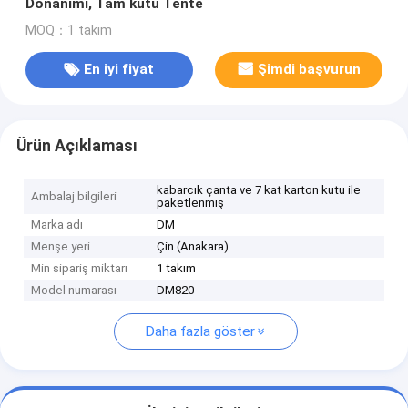
Donanımı, Tam kutu Tente
MOQ：1 takım
En iyi fiyat
Şimdi başvurun
Ürün Açıklaması
kabarcık çanta ve 7 kat karton kutu ile
Ambalaj bilgileri
paketlenmiş
Marka adı
DM
Menşe yeri
Çin (Anakara)
Min sipariş miktarı
1 takım
Model numarası
DM820
Daha fazla göster