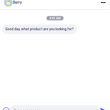
Berry
Kategorilerimiz
2:01 AM
Good day, what product are you looking for?
Çekilebilir Çatlak
Su geçirmez geri
Çekici Pencere
Donanımı
çekilebilir pervane
Ana
Hakkımızda
Bize
Desktop
sayfa
ulaşın
Site
Site Haritası
Gizlilik Politikası
Kalite
Çekilebilir Çatlak Donanımı
Çin fabrikası.Copyright © 2026 DM
AWNING SOLUTION CO., LIMITED. All Rights Reserved.