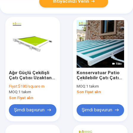
İhtiyacınızı Verin
Ağır Güçlü Çekilişli
Konservatuar Patio
Çatı Çatısı Uzaktan
Çekilebilir Çatı Çatısı
Motorlu Güneş
/ Özgür Kalkan
Fiyat:
$180/square m
MOQ:
1 takım
Çubuğu Su geçirmez
Balkon Çatısı
MOQ:
1 takım
Son Fiyat alın
Çekilişli Pergola
Çekilebilir Çatısı
Çatıları
Son Fiyat alın
Şimdi başvurun
Şimdi başvurun