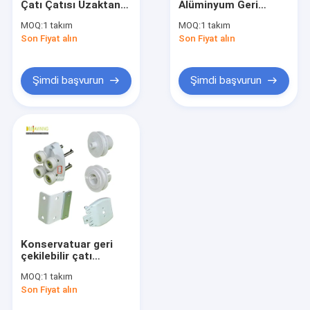
Çatı Çatısı Uzaktan
Alüminyum Geri
Fransız tarzı pervaneler
Kumanda Alüminyum
Çekilebilir Çarşaf Dış
MOQ:
1 takım
MOQ:
1 takım
Çekilebilir Çatı
Bahçe Pergola
Son Fiyat alın
tente silindiri tüpü
Son Fiyat alın
Konservatuarı
Dış Patio Şemsiye
Şimdi başvurun
Şimdi başvurun
Güneşlikli Yelken
Pergola Çatısı Kitleri
Tam kasetli tente
Rulo Körlükleri
Konservatuar geri
çekilebilir çatı
perdesinin
MOQ:
1 takım
alüminyum kaplama
Son Fiyat alın
parçaları