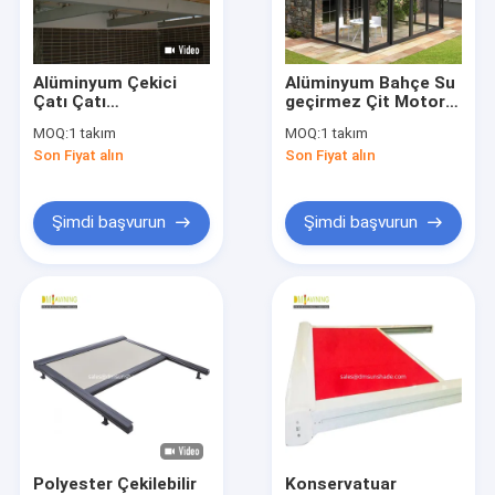
Fabrika turu
Kalite Kontrolü
Alüminyum Çekici
Alüminyum Bahçe Su
Çatı Çatı
geçirmez Çit Motorlu
Bizimle İletişim
Konservatuar Çatı
Çekici Konservatuar
MOQ:
1 takım
MOQ:
1 takım
Çatı
Son Fiyat alın
Son Fiyat alın
Haberler
Bir İndirim İste
Şimdi başvurun
Şimdi başvurun
Çekilebilir Çatlak Donanımı
Su geçirmez geri çekilebilir pervane
Çekici Pencere Çatısı
Çekilebilir Çatı Çatısı
Polyester Çekilebilir
Konservatuar