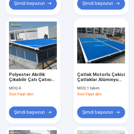
Şimdi başvurun
Şimdi başvurun
Polyester Akrilik
Çatlak Motorlu Çekici
Çıkabilir Çatı Çatısı
Çatlaklar Alüminyum
Elektrikli Konservatör
Konservatuar Çatlak
MOQ:
4
MOQ:
1 takım
Çatısı
Çatlak
Son Fiyat alın
Son Fiyat alın
Şimdi başvurun
Şimdi başvurun