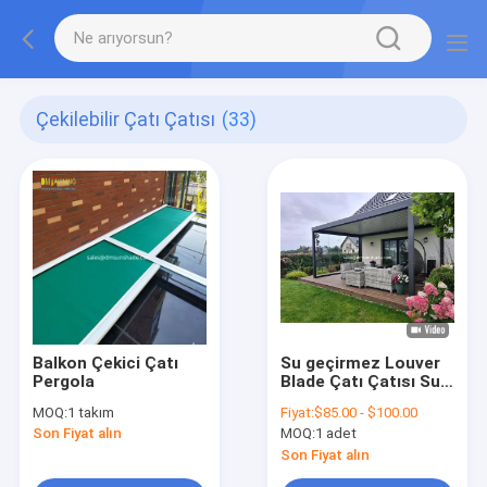
Çekilebilir Çatı Çatısı
(33)
Balkon Çekici Çatı
Su geçirmez Louver
Pergola
Blade Çatı Çatısı Su
geçirmez Alüminyum
MOQ:
1 takım
Fiyat:
$85.00 - $100.00
Çerçeve Pergola
Son Fiyat alın
MOQ:
1 adet
Çatıları
Son Fiyat alın