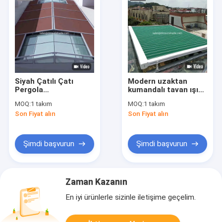
Siyah Çatılı Çatı
Modern uzaktan
Pergola
kumandalı tavan ışığı
Konservatuar
Çatlak konservatuar
MOQ:
1 takım
MOQ:
1 takım
Uzaktan Kumanda
kanopi motorlu geri
Son Fiyat alın
Son Fiyat alın
Çatısı
çekilebilir çatı
Şimdi başvurun
Şimdi başvurun
Zaman Kazanın
En iyi ürünlerle sizinle iletişime geçelim.