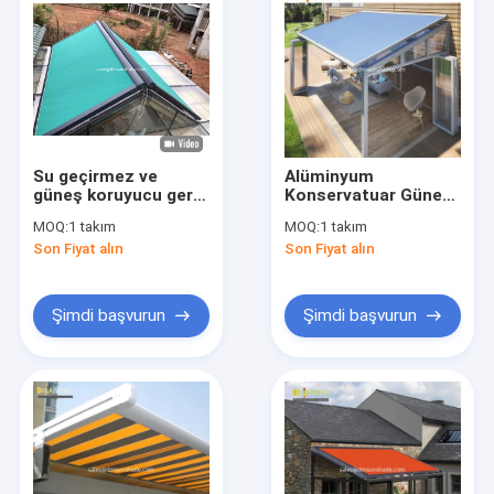
Su geçirmez ve
Alüminyum
güneş koruyucu geri
Konservatuar Güneş
çekilebilir çatı
Gölgesi Çatı Kaseti
MOQ:
1 takım
MOQ:
1 takım
perdanesi güneş
Su geçirmez Patio
Son Fiyat alın
Son Fiyat alın
odası geri çekilebilir
Çatısı
perdanesi
Şimdi başvurun
Şimdi başvurun
Ev
Ürün
Bizim Hakkımızda