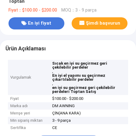
Toptan
Fiyat：$100.00 - $200.00
MOQ：3 - 9 parça
En iyi fiyat
Şimdi başvurun
Ürün Açıklaması
Sıcak en iyi su geçirmez geri
çekilebilir perdeler
,
En iyi el yapımı su geçirmez
Vurgulamak
çıkartılabilir perdeler
,
en iyi su geçirmez geri çekilebilir
perdeleri Toptan Satış
Fiyat
$100.00 - $200.00
Marka adı
DM AWNING
Menşe yeri
ÇİN(ANA KARA)
Min sipariş miktarı
3 - 9 parça
Sertifika
CE