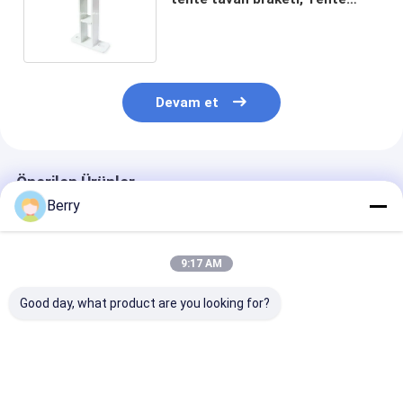
kurulum kodu, tente
aksesuarları
Devam et
Önerilen Ürünler
Berry
9:17 AM
Good day, what product are you looking for?
Teleskopik tente
Tente kurulum kodu,
Balkon alümi
aparatı,aksesuarları,tente
Chinses Dış Mekan
geri çekilebilir
bileşenleri,yüksek
Tente Parçaları,
aksesuarı,
kaliteli tente
tente braketi
alüminyum ten