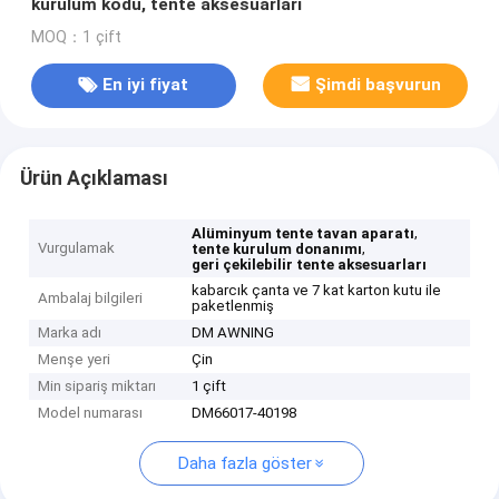
kurulum kodu, tente aksesuarları
MOQ：1 çift
En iyi fiyat
Şimdi başvurun
Ürün Açıklaması
,
Alüminyum tente tavan aparatı
Vurgulamak
,
tente kurulum donanımı
geri çekilebilir tente aksesuarları
kabarcık çanta ve 7 kat karton kutu ile
Ambalaj bilgileri
paketlenmiş
Marka adı
DM AWNING
Menşe yeri
Çin
Min sipariş miktarı
1 çift
Model numarası
DM66017-40198
Daha fazla göster