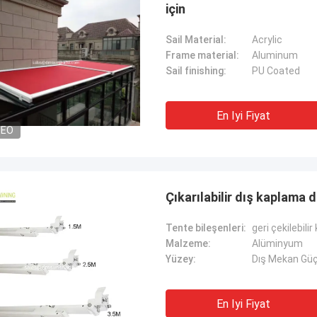
için
Sail Material:
Acrylic
Frame material:
Aluminum
Sail finishing:
PU Coated
En Iyi Fiyat
DEO
Çıkarılabilir dış kaplama 
Tente bileşenleri:
geri çekilebilir 
Malzeme:
Alüminyum
Yüzey:
Dış Mekan Güç
En Iyi Fiyat