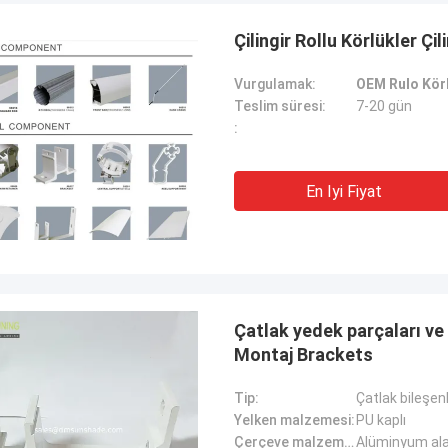
Çilingir Rollu Körlükler Ç
Vurgulamak:
OEM Rulo Körl
Teslim süresi:
7-20 gün
:
En Iyi Fiyat
Çatlak yedek parçaları ve
Montaj Brackets
Tip:
Çatlak bileşenl
Yelken malzemesi:
PU kaplı
Çerçeve malzemesi:
Alüminyum al