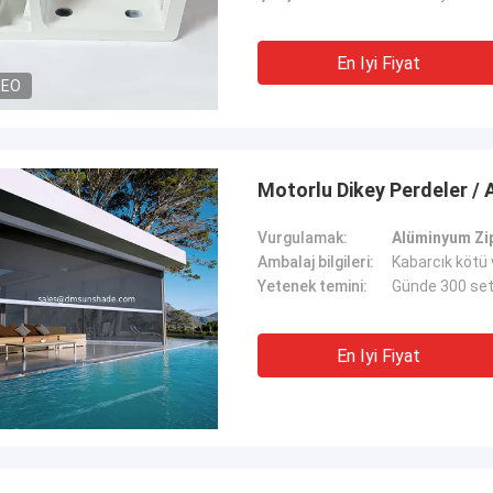
En Iyi Fiyat
DEO
Motorlu Dikey Perdeler / 
Vurgulamak:
Alüminyum Zip
Ambalaj bilgileri:
Kabarcık kötü 
Yetenek temini:
Günde 300 se
En Iyi Fiyat