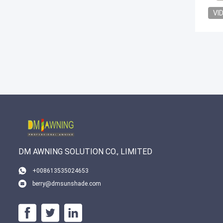
VI
DM AWNING SOLUTION CO., LIMITED
+008613535024653
berry@dmsunshade.com