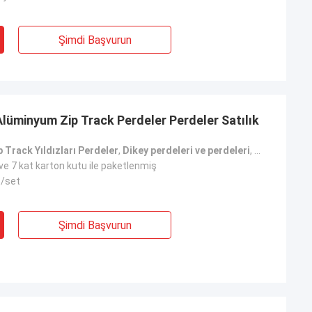
Şimdi Başvurun
Alüminyum Zip Track Perdeler Perdeler Satılık
 Track Yıldızları Perdeler
,
Dikey perdeleri ve perdeleri
,
Motorlu Dike
ve 7 kat karton kutu ile paketlenmiş
t/set
Şimdi Başvurun