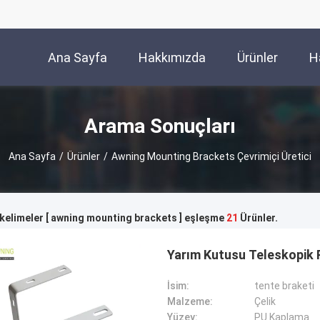
Ana Sayfa
Hakkımızda
Ürünler
H
Arama Sonuçları
Ana Sayfa
/
Ürünler
/
Awning Mounting Brackets Çevrimiçi Üretici
kelimeler [ awning mounting brackets ] eşleşme
21
Ürünler.
Yarım Kutusu Teleskopik 
İsim:
tente braketi
Malzeme:
Çelik
Yüzey:
PU Kaplama