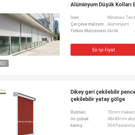
Alüminyum Düşük Kolları El
İsim:
Windows Ten
Çerçeve malzemesi:
Alüminyum
Yelken Malzemesi:
Akrilik
En Iyi Fiyat
DEO
Dikey geri çekilebilir pen
çekilebilir yatay gölge
Rulman:
70mm makaral
ön çubuk:
48x40mm alü
kamış:
304 Paslanma