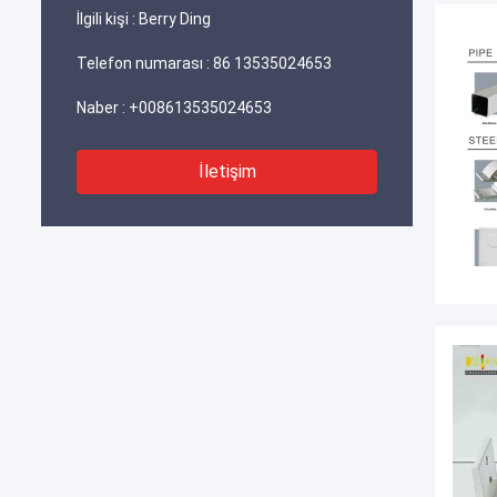
İlgili kişi :
Berry Ding
Telefon numarası :
86 13535024653
Naber :
+008613535024653
İletişim