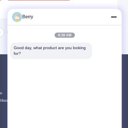
Berry
8:38 AM
Good day, what product are you looking 
for?
Ürünler
Çekilebilir Çatlak Donanımı
Su geçirmez geri çekilebilir pervane
sı
Çekici Pencere Çatısı
itikası
Tüm Kategoriler