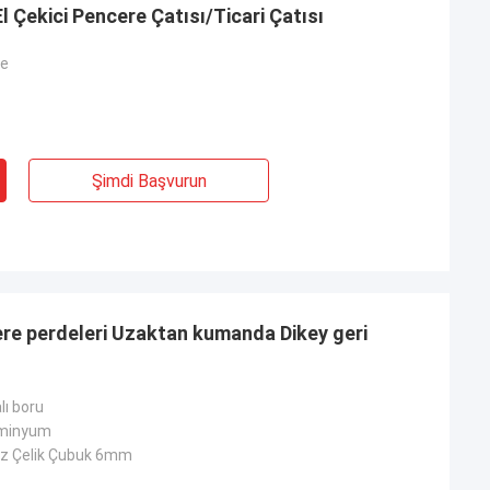
 Çekici Pencere Çatısı/Ticari Çatısı
te
Şimdi Başvurun
cere perdeleri Uzaktan kumanda Dikey geri
ı boru
minyum
z Çelik Çubuk 6mm