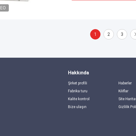
DEO
1
2
3
Hakkında
Şirket profili
Haberler
Fabrika turu
Kılıflar
Kalite kontrol
Site Harita
Bize ulaşın
Gizlilik Pol