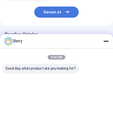
Devam et
Önerilen Ürünler
Berry
6:44 AM
Good day, what product are you looking for?
Özelleştirilmiş Dış
Dışarıda Motorlu
Elektrik Pergol
Mekan Güneşlik
Çatı Fener / Güneş
Çatı Alüminyu
Alüminyum Tente
Salonu Çatı Çekici
Elektrik PVC S
Yarım Kasetli Tente
Çatlaklar
geçirmez Bahç
Geri Çekilebilir Kol
Konservatuar Çatlak
Çadırı
En iyi fiyat
En iyi fiyat
En iyi fiy
Tente