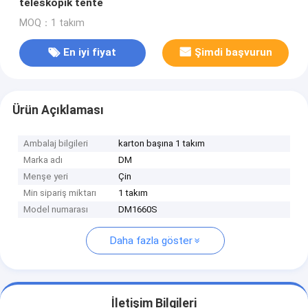
teleskopik tente
MOQ：1 takım
En iyi fiyat
Şimdi başvurun
Ürün Açıklaması
Ambalaj bilgileri
karton başına 1 takım
Marka adı
DM
Menşe yeri
Çin
Min sipariş miktarı
1 takım
Model numarası
DM1660S
Daha fazla göster
İletişim Bilgileri