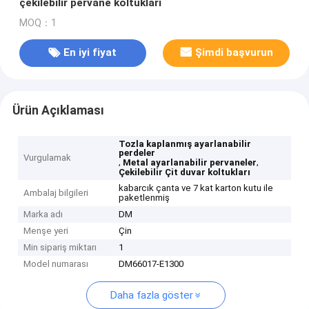
çekilebilir pervane koltukları
MOQ：1
En iyi fiyat
Şimdi başvurun
Ürün Açıklaması
Tozla kaplanmış ayarlanabilir
perdeler
Vurgulamak
,
,
Metal ayarlanabilir pervaneler
Çekilebilir Çit duvar koltukları
kabarcık çanta ve 7 kat karton kutu ile
Ambalaj bilgileri
paketlenmiş
Marka adı
DM
Menşe yeri
Çin
Min sipariş miktarı
1
Model numarası
DM66017-E1300
Daha fazla göster