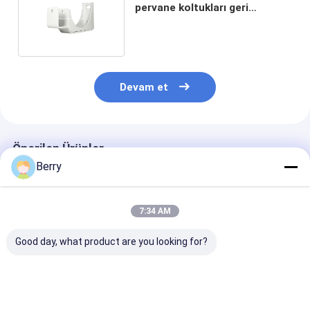
pervane koltukları geri
çekilebilir pervane koltukları
Devam et
Önerilen Ürünler
Berry
7:34 AM
Good day, what product are you looking for?
Otomatik Dış Çatılı
Çatlak aksesuarları
Çekilebilir Çat
Motor Rüzgar-Güneş
gölge parçaları
Çatlak için Ağı
Sensörü Uzaktan
alüminyum ve çelik
Görevli El Çatl