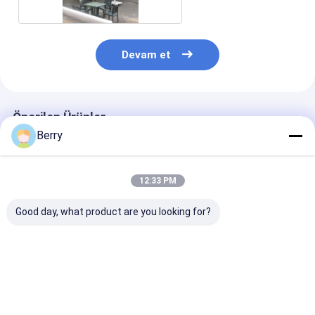
Devam et
Önerilen Ürünler
Berry
12:33 PM
Good day, what product are you looking for?
Özelleştirilmiş Dış
Dışarıda Motorlu
Elektrik Pergol
Mekan Güneşlik
Çatı Fener / Güneş
Çatı Alüminyu
Alüminyum Tente
Salonu Çatı Çekici
Elektrik PVC S
Yarım Kasetli Tente
Çatlaklar
geçirmez Bahç
Geri Çekilebilir Kol
Konservatuar Çatlak
Çadırı
En iyi fiyat
En iyi fiyat
En iyi fiy
Tente