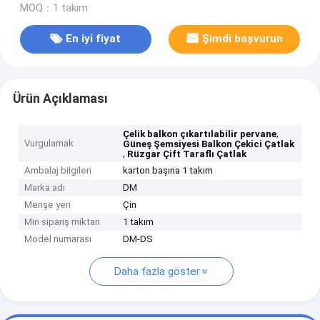
MOQ：1 takım
En iyi fiyat
Şimdi başvurun
Ürün Açıklaması
,
Çelik balkon çıkartılabilir pervane
Vurgulamak
Güneş Şemsiyesi Balkon Çekici Çatlak
,
Rüzgar Çift Taraflı Çatlak
Ambalaj bilgileri
karton başına 1 takım
Marka adı
DM
Menşe yeri
Çin
Min sipariş miktarı
1 takım
Model numarası
DM-DS
Daha fazla göster