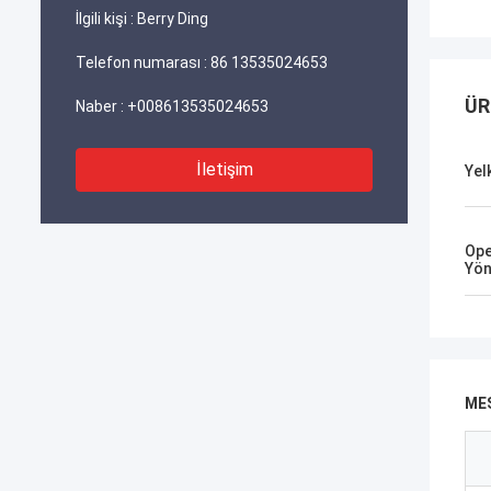
İlgili kişi :
Berry Ding
Telefon numarası :
86 13535024653
ÜR
Naber :
+008613535024653
İletişim
Yel
Ope
Yön
MES