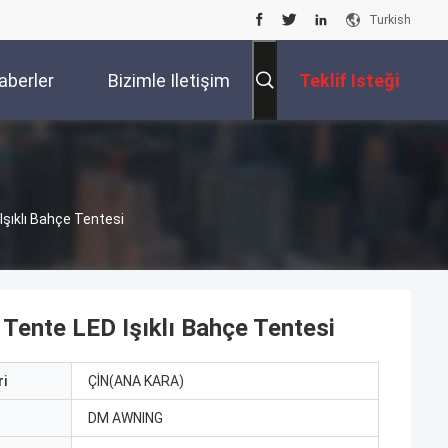
Turkish
aberler
Bizimle Iletişim
Teklif Isteği
Kur
Işıklı Bahçe Tentesi
 Tente LED Işıklı Bahçe Tentesi
i
ÇİN(ANA KARA)
ı
DM AWNING