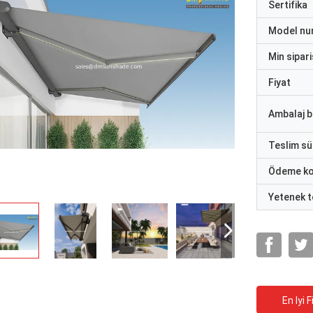
Sertifika
Model nu
Min sipari
Fiyat
Ambalaj bi
Teslim sü
Ödeme ko
Yetenek t
En Iyi F