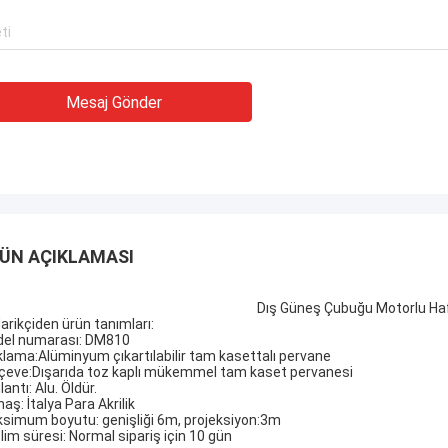
Mesaj Gönder
ÜN AÇIKLAMASI
Dış Güneş Çubuğu Motorlu Hafi
arikçiden ürün tanımları:
el numarası: DM810
klama:Alüminyum çıkartılabilir tam kasettalı pervane
çeve:Dışarıda toz kaplı mükemmel tam kaset pervanesi
antı: Alu. Öldür.
aş: İtalya Para Akrilik
simum boyutu: genişliği 6m, projeksiyon:3m
lim süresi: Normal sipariş için 10 gün