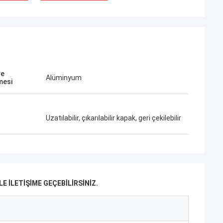
ve
Alüminyum
mesi
Uzatılabilir, çıkarılabilir kapak, geri çekilebilir
 ILETIŞIME GEÇEBILIRSINIZ.