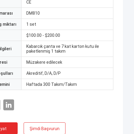
CE
marası
DM810
ş miktarı
1 set
$100.00 - $200.00
Kabarcık çanta ve 7 kat karton kutu ile
lgileri
paketlenmiş 1 takım
resi
Müzakere edilecek
şulları
Akreditif, D/A, D/P
emini
Haftada 300 Takım/Takım
iyat
Şimdi Başvurun