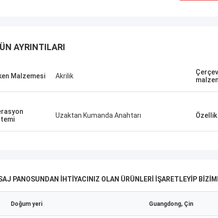
ÜN AYRINTILARI
Çerçe
ken Malzemesi
Akrilik
malze
rasyon
Uzaktan Kumanda Anahtarı
Özellik
temi
AJ PANOSUNDAN IHTIYACINIZ OLAN ÜRÜNLERI IŞARETLEYIP BIZIMLE
Doğum yeri
Guangdong, Çin