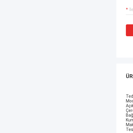
ÜR
Ted
Mod
Açı
Çer
Bağl
Kum
Mak
Tes