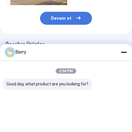
Devam et
Önerilen Ürünler
Berry
2:34 PM
Good day, what product are you looking for?
Güneş Gölgesi
Toptan -Dayanıklı
Teras Bahçe O
Yelken, açık hava
Güneş Gölgesi
Kuğu Gazebo
güneş gölgesi bahçe
Yelkenleri Dış Patio
yelkeni ve çit ve
Bahçe Güneş
gölge yelkeni bahçesi
Yelkenleri Donanım
En iyi fiyat
En iyi fiyat
En iyi fiy
Kiti ile