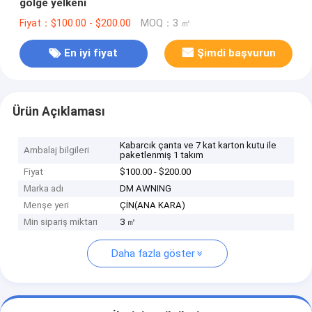
gölge yelkeni
Fiyat：$100.00 - $200.00
MOQ：3 ㎡
En iyi fiyat
Şimdi başvurun
Ürün Açıklaması
Kabarcık çanta ve 7 kat karton kutu ile
Ambalaj bilgileri
paketlenmiş 1 takım
Fiyat
$100.00 - $200.00
Marka adı
DM AWNING
Menşe yeri
ÇİN(ANA KARA)
Min sipariş miktarı
3 ㎡
Daha fazla göster