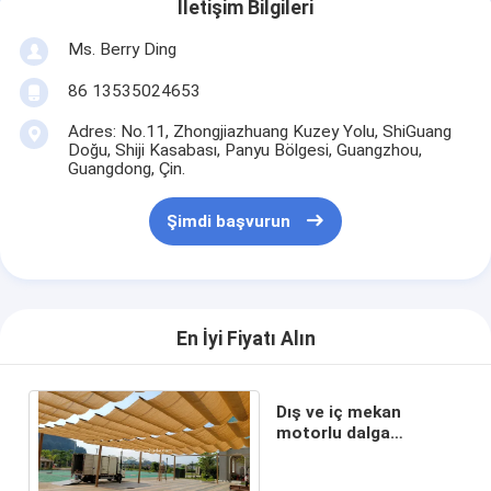
İletişim Bilgileri
Ms. Berry Ding
86 13535024653
Adres: No.11, Zhongjiazhuang Kuzey Yolu, ShiGuang
Doğu, Shiji Kasabası, Panyu Bölgesi, Guangzhou,
Guangdong, Çin.
Şimdi başvurun
En İyi Fiyatı Alın
Dış ve iç mekan
motorlu dalga
kaydırma pervane
gölge yelkeni