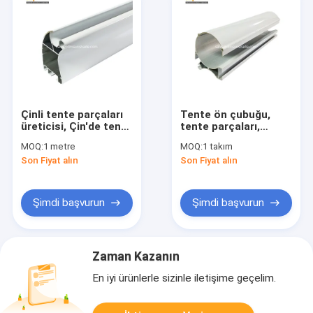
Çinli tente parçaları
Tente ön çubuğu,
üreticisi, Çin'de tente
tente parçaları,
fabrikası, Tente
toptan tente
MOQ:
1 metre
MOQ:
1 takım
aksesuarları，Tente
bileşenleri üreticileri
Son Fiyat alın
Son Fiyat alın
ön çubuğu
Şimdi başvurun
Şimdi başvurun
Zaman Kazanın
En iyi ürünlerle sizinle iletişime geçelim.