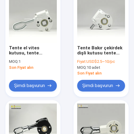
Tente el vites
Tente Bakır çekirdek
kutusu, tente
dişli kutusu tente
montajı imalatçıları
yedek parça/tente
MOQ:
1
Fiyat:
USD$2.5~10/pc
aksesuarları/tente
Son Fiyat alın
MOQ:
10 adet
bileşenleri
Son Fiyat alın
Şimdi başvurun
Şimdi başvurun
Ev
Ürün
Bizim Hakkımızda