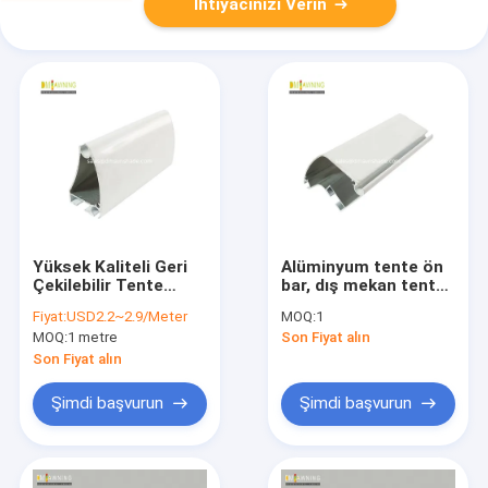
İhtiyacınızı Verin
Yüksek Kaliteli Geri
Alüminyum tente ön
Çekilebilir Tente
bar, dış mekan tente
Parçaları, Tente
parçaları toptan
Fiyat:
USD2.2~2.9/Meter
MOQ:
1
Bileşenleri, alu ön
satış
MOQ:
1 metre
Son Fiyat alın
çubuk
Son Fiyat alın
Şimdi başvurun
Şimdi başvurun