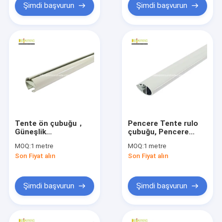
Şimdi başvurun
Şimdi başvurun
Tente ön çubuğu，
Pencere Tente rulo
Güneşlik
çubuğu, Pencere
aksesuarları, güneşlik
Tente aksesuarları,
MOQ:
1 metre
MOQ:
1 metre
bileşenleri, Çin'deki
Tente montajı
Son Fiyat alın
Son Fiyat alın
tedarikçiler
Şimdi başvurun
Şimdi başvurun