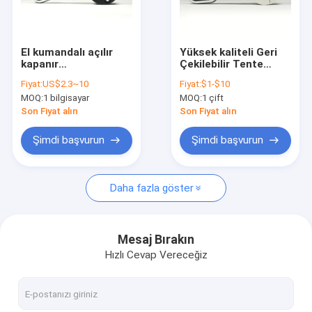
Fabrika turu
Kalite Kontrolü
El kumandalı açılır
Yüksek kaliteli Geri
kapanır
Çekilebilir Tente
Bizimle İletişim
tenteler/tente
Bileşenleri, El dişli
Fiyat:
US$2.3~10
Fiyat:
$1-$10
bileşenleri/tente
kutusu
MOQ:
1 bilgisayar
MOQ:
1 çift
aksesuarları/tente
Haberler
parçaları için dişli
Son Fiyat alın
Son Fiyat alın
kutusu
Bir İndirim İste
Şimdi başvurun
Şimdi başvurun
Daha fazla göster
Çekilebilir Çatlak Donanımı
Su geçirmez geri çekilebilir pervane
Mesaj Bırakın
Hızlı Cevap Vereceğiz
Çekici Pencere Çatısı
Çekilebilir Çatı Çatısı