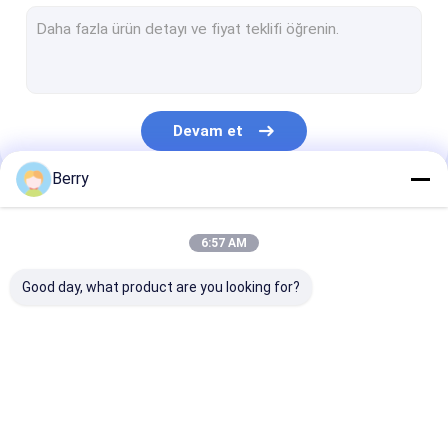
Fransız tarzı pervaneler
tente silindiri tüpü
Dış Patio Şemsiye
Devam et
Güneşlikli Yelken
Berry
Pergola Çatısı Kitleri
Kategorilerimiz
Tam kasetli tente
6:57 AM
Rulo Körlükleri
Good day, what product are you looking for?
Çekilebilir Çatlak
Su geçirmez geri
Çekici Pencere
Donanımı
çekilebilir pervane