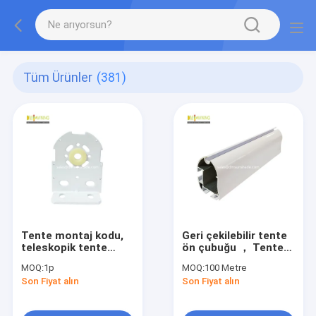
Tüm Ürünler
(381)
Tente montaj kodu,
Geri çekilebilir tente
teleskopik tente
ön çubuğu ， Tente
duvar kodu, tente
parçaları toptancı
MOQ:
1p
MOQ:
100 Metre
aksesuarları
üreticileri
Son Fiyat alın
Son Fiyat alın