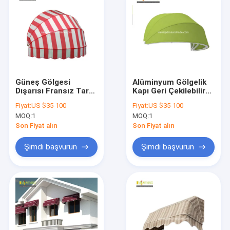
Güneş Gölgesi
Alüminyum Gölgelik
Dışarısı Fransız Tarzı
Kapı Geri Çekilebilir
Perdeler 3M
Tente Hollandalı
Fiyat:
US $35-100
Fiyat:
US $35-100
Alüminyum Çıkabilir
Dome Tente
MOQ:
1
MOQ:
1
Güneş Gölgesi
Son Fiyat alın
Son Fiyat alın
Şimdi başvurun
Şimdi başvurun
Ev
Ürün
Bizim Hakkımızda