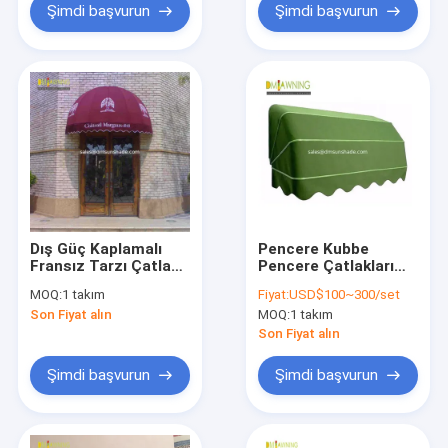
Şimdi başvurun
Şimdi başvurun
Dış Güç Kaplamalı
Pencere Kubbe
Fransız Tarzı Çatlak
Pencere Çatlakları
Pencere Balkon
Fransızca Hollandaca
MOQ:
1 takım
Fiyat:
USD$100~300/set
Çatlak Su geçirmez
Son Fiyat alın
MOQ:
1 takım
Alüminyum
Çıkarılabilir
Son Fiyat alın
Şimdi başvurun
Şimdi başvurun