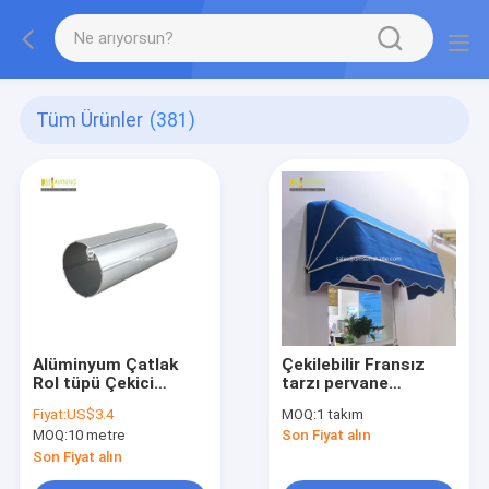
Tüm Ürünler
(381)
Alüminyum Çatlak
Çekilebilir Fransız
Rol tüpü Çekici
tarzı pervane
Çatlak Parçaları
bileşenleri
Fiyat:
US$3.4
MOQ:
1 takım
Bobin tüpü
MOQ:
10 metre
Son Fiyat alın
Son Fiyat alın