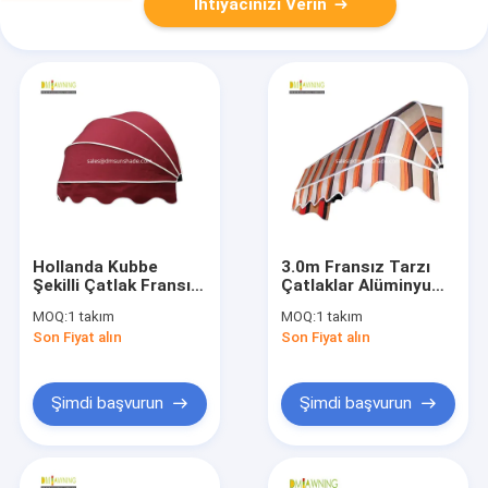
İhtiyacınızı Verin
Hollanda Kubbe
3.0m Fransız Tarzı
Şekilli Çatlak Fransız
Çatlaklar Alüminyum
Pencere Çatlak
Hollanda Metal
MOQ:
1 takım
MOQ:
1 takım
Alüminyum Çatlak
Kubbe Çatlakları
Son Fiyat alın
Son Fiyat alın
Parçaları
Şimdi başvurun
Şimdi başvurun