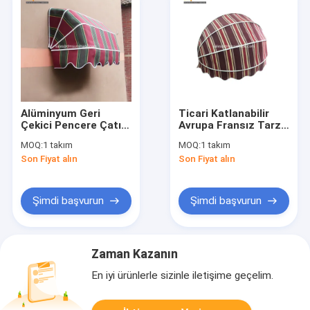
Alüminyum Geri
Ticari Katlanabilir
Çekici Pencere Çatısı
Avrupa Fransız Tarzı
Fransızca
Çatlaklar Yarım
MOQ:
1 takım
MOQ:
1 takım
Yuvarlak Çatlaklar
Son Fiyat alın
Son Fiyat alın
Şimdi başvurun
Şimdi başvurun
Zaman Kazanın
En iyi ürünlerle sizinle iletişime geçelim.