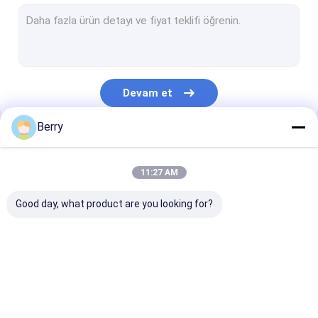
Fransız tarzı pervaneler
tente silindiri tüpü
Dış Patio Şemsiye
Devam et
Güneşlikli Yelken
Berry
Pergola Çatısı Kitleri
Kategorilerimiz
Tam kasetli tente
11:27 AM
Rulo Körlükleri
Good day, what product are you looking for?
Çekilebilir Çatlak
Su geçirmez geri
Çekici Pencere
Donanımı
çekilebilir pervane