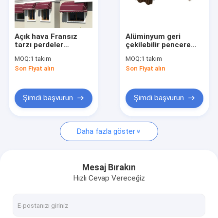
Fabrika turu
Kalite Kontrolü
Açık hava Fransız
Alüminyum geri
tarzı perdeler
çekilebilir pencere
Bizimle İletişim
Alüminyum geri
perdanesi el yazısı
MOQ:
1 takım
MOQ:
1 takım
çekilebilir pencere
Güneş gölgesine
Son Fiyat alın
Son Fiyat alın
perdeler
kapak
Haberler
Bir İndirim İste
Şimdi başvurun
Şimdi başvurun
Daha fazla göster
Çekilebilir Çatlak Donanımı
Su geçirmez geri çekilebilir pervane
Mesaj Bırakın
Hızlı Cevap Vereceğiz
Çekici Pencere Çatısı
Çekilebilir Çatı Çatısı