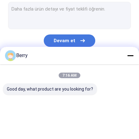
Fransız tarzı pervaneler
tente silindiri tüpü
Dış Patio Şemsiye
Devam et
Güneşlikli Yelken
Berry
Pergola Çatısı Kitleri
Kategorilerimiz
Tam kasetli tente
7:16 AM
Rulo Körlükleri
Good day, what product are you looking for?
Çekilebilir Çatlak
Su geçirmez geri
Çekici Pencere
Donanımı
çekilebilir pervane