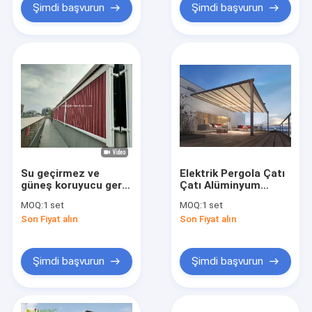
Şimdi başvurun
Şimdi başvurun
Su geçirmez ve
Elektrik Pergola Çatı
güneş koruyucu geri
Çatı Alüminyum
çekilebilir çatı
Elektrik PVC Su
MOQ:
1 set
MOQ:
1 set
perdanesi güneş
geçirmez Bahçe
Son Fiyat alın
Son Fiyat alın
odası geri çekilebilir
Çadırı
perdanesi
Şimdi başvurun
Şimdi başvurun