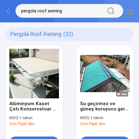
Pergola Roof Awning
(32)
Alüminyum Kaset
Su geçirmez ve
Çatı Konservatuar Su
güneş koruyucu geri
geçirmez Pergola
çekilebilir çatı
MOQ:
1 takım
MOQ:
1 takım
Çatı Çatısı
perdanesi güneş
Son Fiyat alın
Son Fiyat alın
odası geri çekilebilir
perdanesi