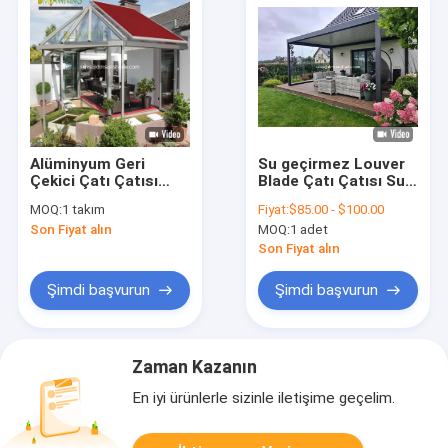
Alüminyum Geri
Su geçirmez Louver
Çekici Çatı Çatısı
Blade Çatı Çatısı Su
Konservatuar Tam
geçirmez Alüminyum
MOQ:
1 takım
Fiyat:
$85.00 - $100.00
Kaseti Katlanabilir
Çerçeve Pergola
Son Fiyat alın
MOQ:
1 adet
Kol Çatısı
Çatıları
Son Fiyat alın
Şimdi başvurun
Şimdi başvurun
Zaman Kazanın
En iyi ürünlerle sizinle iletişime geçelim.