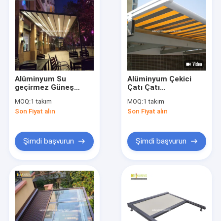
Alüminyum Su
Alüminyum Çekici
geçirmez Güneş
Çatı Çatı
Gölgesi Çatı PVC
Konservatuar Çatı
MOQ:
1 takım
MOQ:
1 takım
Pergola LED
Çatı
Son Fiyat alın
Son Fiyat alın
Konservatuar Çatı
Çatısı
Şimdi başvurun
Şimdi başvurun
Ev
Ürün
Bizim Hakkımızda