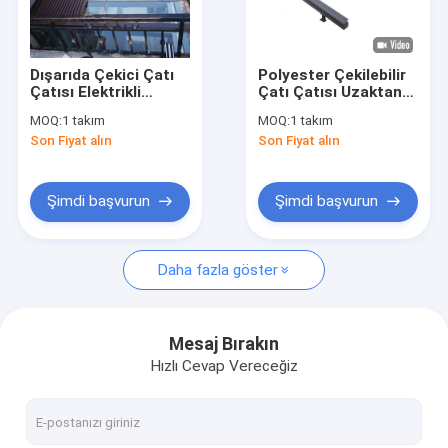
Fabrika turu
Kalite Kontrolü
Dışarıda Çekici Çatı
Polyester Çekilebilir
Çatısı Elektrikli
Çatı Çatısı Uzaktan
Bizimle İletişim
Alüminyum Uzaktan
Kumanda Alüminyum
MOQ:
1 takım
MOQ:
1 takım
Patio Çatıları
Çekilebilir Çatı
Son Fiyat alın
Son Fiyat alın
Konservatuarı
Haberler
Bir İndirim İste
Şimdi başvurun
Şimdi başvurun
Daha fazla göster
Çekilebilir Çatlak Donanımı
Su geçirmez geri çekilebilir pervane
Mesaj Bırakın
Hızlı Cevap Vereceğiz
Çekici Pencere Çatısı
Çekilebilir Çatı Çatısı