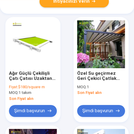
İhtiyacınızı Verin
Ağır Güçlü Çekilişli
Özel Su geçirmez
Çatı Çatısı Uzaktan
Geri Çekici Çatlak
Motorlu Güneş
Alüminyum PVC
Fiyat:
$180/square m
MOQ:
1
Çubuğu Su geçirmez
Pergola Çatı Güneş
MOQ:
1 takım
Son Fiyat alın
Çekilişli Pergola
Çubuğu Sistemi
Çatıları
Son Fiyat alın
Şimdi başvurun
Şimdi başvurun