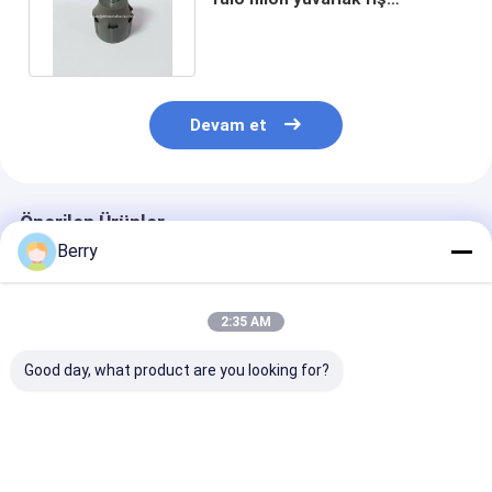
alüminyum pervane donanımı
Devam et
Önerilen Ürünler
Berry
2:35 AM
Good day, what product are you looking for?
İçeride Rollu Körler
Çekilebilir rulo perde
Çatlak Rollu
Geri Çekilebilir
motor seti Çatlak El
Körlükler Kits
Çatlak Donanım
çubuğu El ile
Bracket Dış Ça
Kitleri Rollu Gölge
çalıştırılır
Parçaları