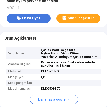
alüminyum pervane donanımı
MOQ：1
En iyi fiyat
Şimdi başvurun
Ürün Açıklaması
,
Çatlak Rolü Gölge Kits
Vurgulamak
,
Nylon Roller Gölge Kütesi
Yuvarlak Alüminyum Çatlak Donanımı
Kabarcık çanta ve 7 kat karton kutu ile
Ambalaj bilgileri
paketlenmiş 1 takım
Marka adı
DM AWNING
Menşe yeri
Çin
Min sipariş miktarı
1
Model numarası
DM065014-70
Daha fazla göster